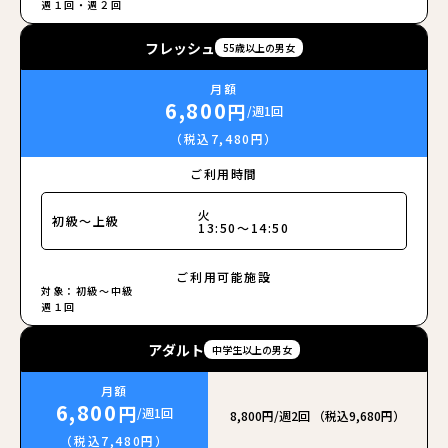
週１回・週２回
フレッシュ
55歳以上の男女
月額
6,800
円
/週1回
（税込7,480円）
ご利用時間
火
初級〜上級
13:50～14:50
ご利用可能施設
対象：初級〜中級
週１回
アダルト
中学生以上の男女
月額
6,800
円
/週1回
8,800円/週2回 （税込9,680円）
（税込7,480円）