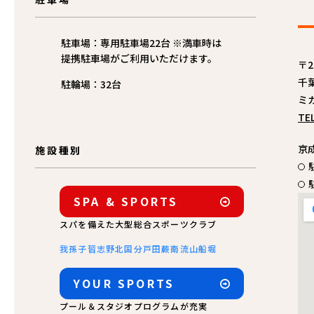
駐車場：専用駐車場22台 ※満車時は
提携駐車場がご利用いただけます。
〒2
千
駐輪場：32台
ミ
TE
京
施設種別
SPA & SPORTS
スパを備えた大型総合スポーツクラブ
我孫子
習志野
北国分
戸田
蕨
南流山
船堀
YOUR SPORTS
プール＆スタジオプログラムが充実