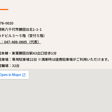
76-0020
葉県八千代市勝田台北1-1-1
カドビル３〜５階（受付５階）
L：047-486-0605（代表）
成本線・東葉勝田台駅A3出口徒歩1分
駐車場：専用駐車場22台 ※満車時は提携駐車場がご利用いただけます。 
駐輪場：32台