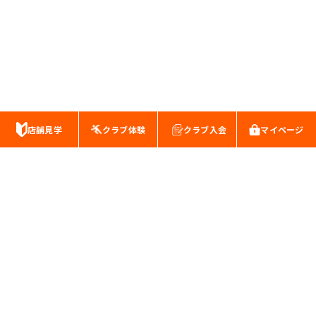
店舗見学
クラブ体験
クラブ入会
マイページ
スポーツクラブ・キッズスイミングスクール
株式会社南海公産
本社:千葉県松戸市新松戸3-127