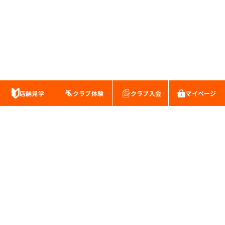
店舗見学
クラブ体験
クラブ入会
マイページ
スポーツクラブ・キッズスイミングスクール
株式会社南海公産
本社:千葉県松戸市新松戸3-127