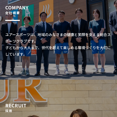
COMPANY
会社概要
ユアースポーツは、地域のみなさまの健康と笑顔を支える総合ス
ポーツクラブです。
子どもから大人まで、世代を超えて楽しめる環境づくりを大切に
しています。
RECRUIT
採用