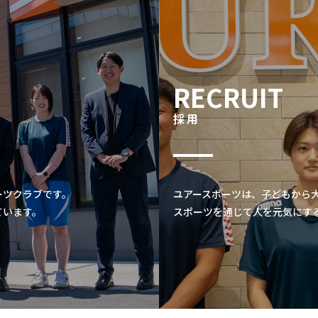
RECRUIT
採用
ーツクラブです。
ユアースポーツは、子どもから
ています。
スポーツを通じて人を元気にす