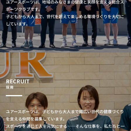
ユアースポーツは、地域のみなさまの健康と笑顔を支える総合ス
ポーツクラブです。
子どもから大人まで、世代を超えて楽しめる環境づくりを大切に
しています。
RECRUIT
採用
ユアースポーツは、子どもから大人まで幅広い世代の健康づくり
を支える仲間を募集しています。
スポーツを通じて人を元気にする——そんな仕事を、私たちと一