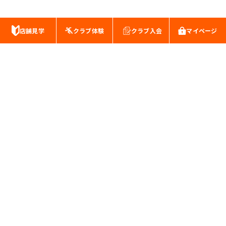
店舗見学
クラブ体験
クラブ入会
マイページ
スポーツクラブ・キッズスイミングスクール
株式会社南海公産
本社:千葉県松戸市新松戸3-127
お知らせ