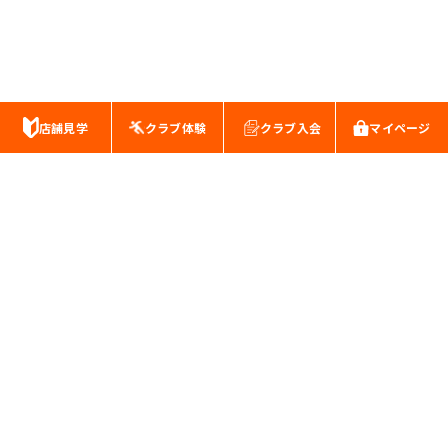
店舗見学
クラブ体験
クラブ入会
マイページ
スポーツクラブ・キッズスイミングスクール
株式会社南海公産
本社:千葉県松戸市新松戸3-127